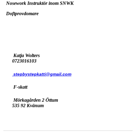
Nosework Instruktör inom SNWK
Doftprovdomare
Katja Wolters
0723016103
stepbystepkatti@gmail.com
F-skatt
Mörkagården 2 Öttum
535 92 Kvänum