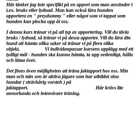
Här tänker jag inte specifikt på en apport som man använder i
t.ex. bruks eller lydnad. Man kan också lära hunden
apportera en " preydummy " eller något som vi tappat som
hunden kan plocka upp åt oss.
I denna kurs tränar vi på all typ av apportering. Vill du tävla
bruks / lydnad, så tränar vi på dessa apporter. Vill du lära din
hund att hämta olika saker så tränar vi på flera olika
objekt. Vi individanpassar kursens upplägg med ett
tydligt mål - hunden ska kunna hämta, ta upp ordentligt, hålla
och läma över.
Det finns även möjligheten att träna jaktapport hos oss. Min
man och min son är aktiva jägare som har utbildat sina
hundar ( strävhårig vorsteh ) på
jaktapport. Här krävs lite
annorlunda och intensivare träning.