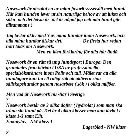
Nosework är absolut en av mina favorit sysselsätt med hund.
Här kan hunden lever ut sin naturliga behov av att lukta och
söka- och det bästa är- det är något jag och min hund gör
tillsammans !
Jag tävlar aktiv med 3 av mina hundar inom Nosework, och
alla mina hundar älskar det. De flesta har redan
hört talas om Nosework.
Men en liten förklaring för alla här ändå.
Nosework är en rätt så ung hundsport i Europa. Den
grundades från början i USA av professionella
specialsökstränare inom Polis och tull. Målet var att alla
hundägare kan ha ett roligt sätt att aktivera sina
sällskapshundar genom nosarbete ( sök ) i olika miljöer.
Men vad är Nosework nu -här i Sverige
?
Nosework består av 3 olika dofter ( hydrolat ) som man ska
träna sin hund på. Det är 4 olika klasser man kan tävla i :
klass 1-3 samt Elit.
Eukalytus - NW klass 1
Lagerblad - NW klass
2