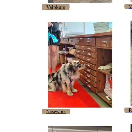
V
Valpkurs
R
Nosework