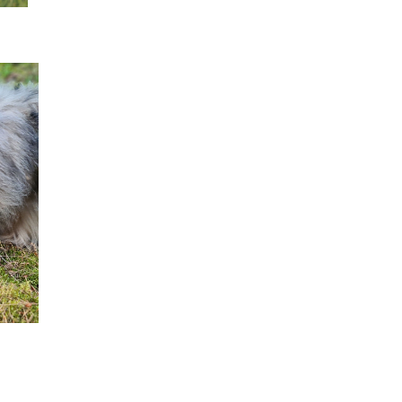
frilagd_SNWK-1