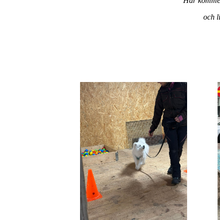
Här kommer n
och l