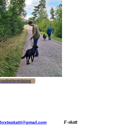
undmötesträning
F-skatt
bystepkatti@gmail.com