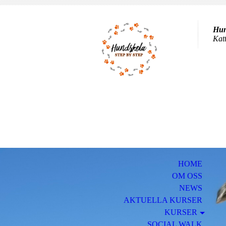
Hun
Katt
HOME
OM OSS
NEWS
AKTUELLA KURSER
KURSER
SOCIAL WALK