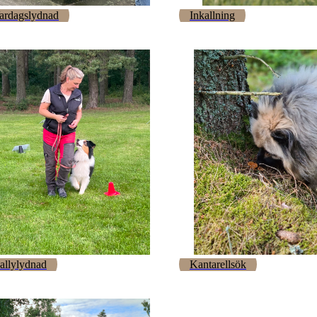
ardagslydnad
Inkallning
allylydnad
Kantarellsök