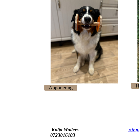
H
Apportering
Katja Wolters
step
0723016103