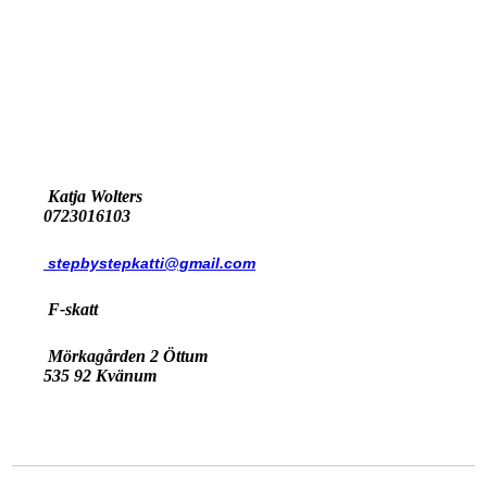
frilagd_SNWK-1
Katja Wolters
0723016103
stepbystepkatti@gmail.com
F-skatt
Mörkagården 2 Öttum
535 92 Kvänum