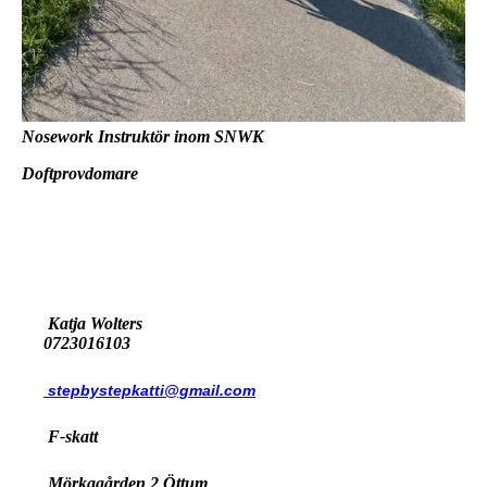
Nosework Instruktör inom SNWK
Doftprovdomare
Katja Wolters
0723016103
stepbystepkatti@gmail.com
F-skatt
Mörkagården 2 Öttum